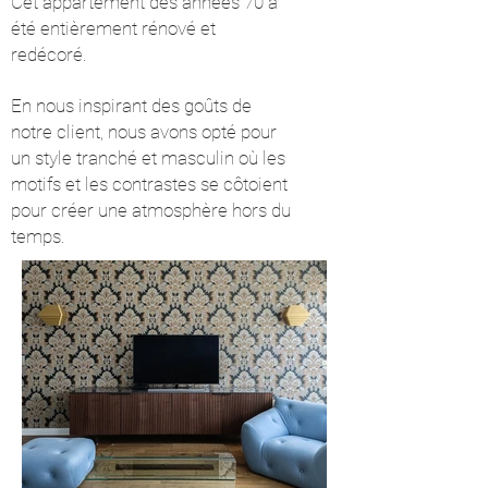
Cet appartement des années 70 a
été entièrement rénové et
redécoré.
En nous inspirant des goûts de
notre client, nous avons opté pour
un style tranché et masculin où les
motifs et les contrastes se côtoient
pour créer une atmosphère hors du
temps.