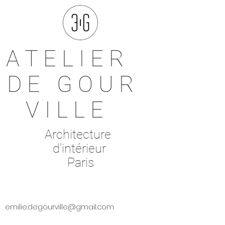
A T E L I E R
D E G O U R
V I L L E
Architecture
d'intérieur
Paris
emilie.degourville@gmail.com